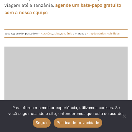
viagem até a Tanzânia,
agende um bate-papo gratuito
com a nossa equipe
.
Esse registro foi postado em
Atrações
,
Guias
,
Tanzânia
e marcado
Atrações
,
Guias
,
Mais lidas
.
Para oferecer a melhor experiência, utilizamos cookies. Se
você seguir usando o site, entenderemos que está de acordo.
Seguir
Política de privacidade