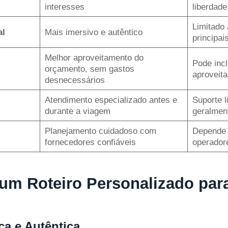
interesses
liberdade
Limitado 
al
Mais imersivo e autêntico
principai
Melhor aproveitamento do
Pode incl
orçamento, sem gastos
aproveita
desnecessários
Atendimento especializado antes e
Suporte l
durante a viagem
geralmen
Planejamento cuidadoso com
Depende 
fornecedores confiáveis
operador
um Roteiro Personalizado para
ca e Autêntica