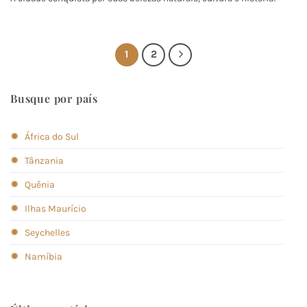
1
2
Busque por país
✹
África do Sul
✹
Tânzania
✹
Quênia
✹
Ilhas Maurício
✹
Seychelles
✹
Namíbia