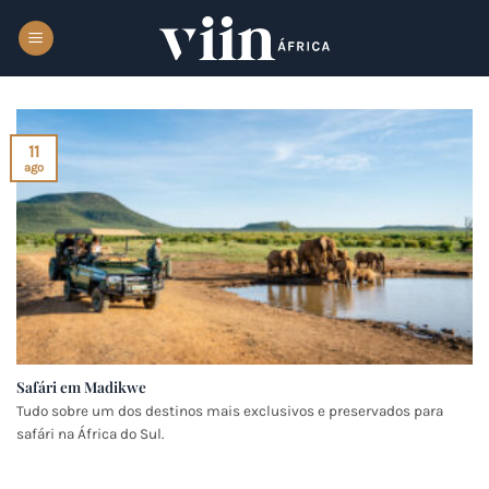
Skip
to
content
11
ago
Safári em Madikwe
Tudo sobre um dos destinos mais exclusivos e preservados para
safári na África do Sul.