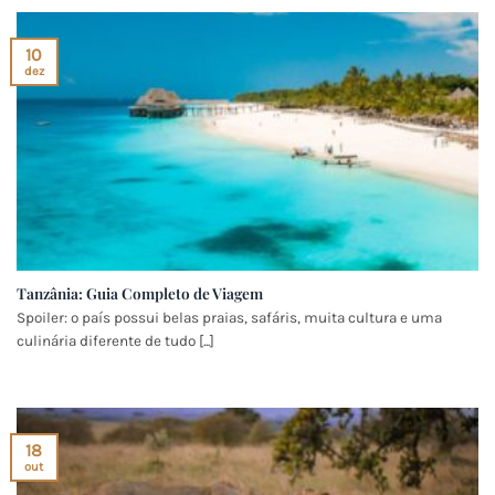
10
dez
Tanzânia: Guia Completo de Viagem
Spoiler: o país possui belas praias, safáris, muita cultura e uma
culinária diferente de tudo [...]
18
out