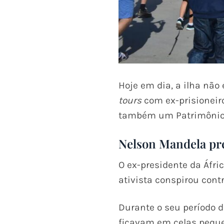
Hoje em dia, a ilha nã
tours
com ex-prisioneiro
também um Patrimônio
Nelson Mandela pr
O ex-presidente da Áfri
ativista conspirou cont
Durante o seu período d
ficavam em celas peque