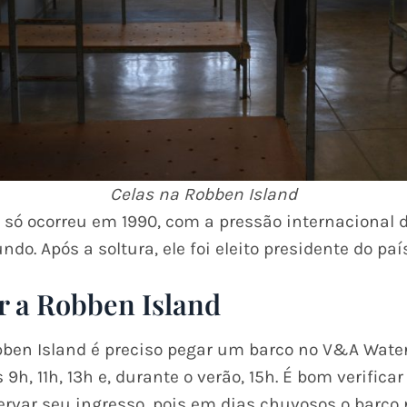
Celas na Robben Island
 só ocorreu em 1990, com a pressão internacional de
ndo. Após a soltura, ele foi eleito presidente do paí
 a Robben Island
obben Island é preciso pegar um barco no V&A Wate
9h, 11h, 13h e, durante o verão, 15h. É bom verifica
ervar seu ingresso, pois em dias chuvosos o barco n