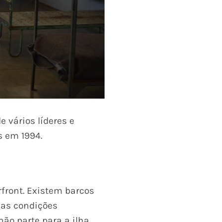
 vários líderes e
s em 1994.
rfront. Existem barcos
r as condições
ão parte para a ilha.