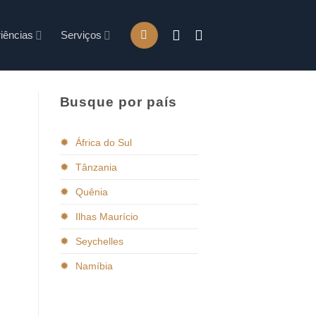
iências
Serviços
Busque por país
✹
África do Sul
✹
Tânzania
✹
Quênia
✹
Ilhas Maurício
✹
Seychelles
✹
Namíbia