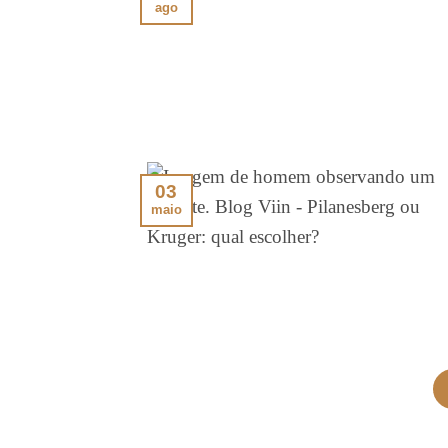
ago
03
maio