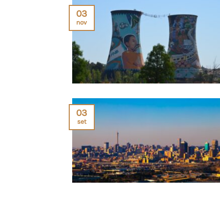
03
nov
03
set