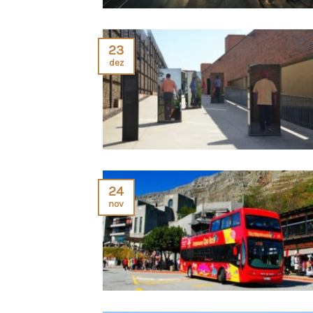
23
dez
24
nov