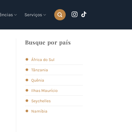
ências
Serviços
Busque por país
✹
África do Sul
✹
Tânzania
✹
Quênia
✹
Ilhas Maurício
✹
Seychelles
✹
Namíbia