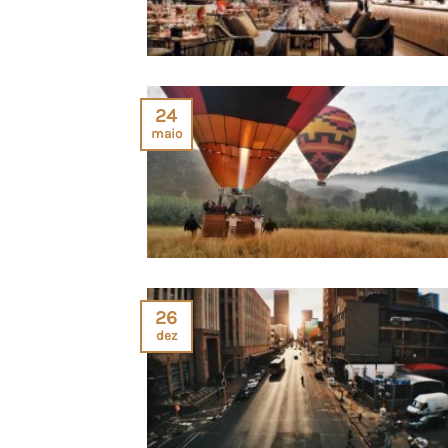
24
maio
26
dez