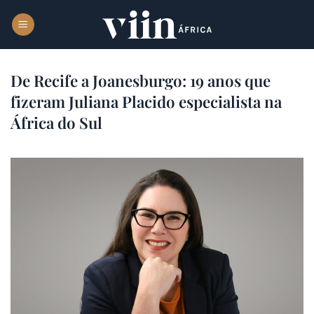
Skip
to
content
De Recife a Joanesburgo: 19 anos que
fizeram Juliana Placido especialista na
África do Sul