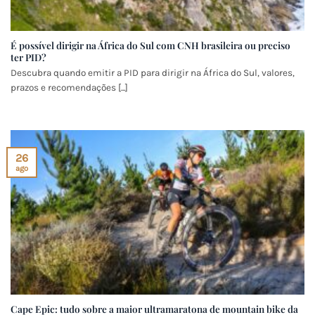
É possível dirigir na África do Sul com CNH brasileira ou preciso
ter PID?
Descubra quando emitir a PID para dirigir na África do Sul, valores,
prazos e recomendações [...]
26
ago
Cape Epic: tudo sobre a maior ultramaratona de mountain bike da