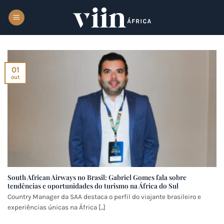
Skip
to
content
01
out
South African Airways no Brasil: Gabriel Gomes fala sobre
tendências e oportunidades do turismo na África do Sul
Country Manager da SAA destaca o perfil do viajante brasileiro e
experiências únicas na África [...]