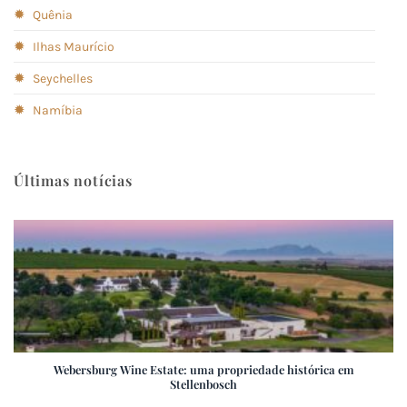
✹
Quênia
✹
Ilhas Maurício
✹
Seychelles
✹
Namíbia
Últimas notícias
Webersburg Wine Estate: uma propriedade histórica em
Stellenbosch