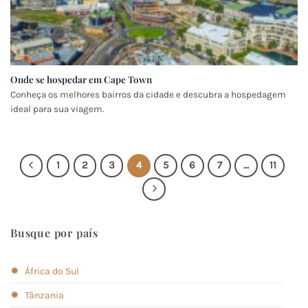
Onde se hospedar em Cape Town
Conheça os melhores bairros da cidade e descubra a hospedagem
ideal para sua viagem.
1
2
3
4
5
6
7
…
11
Busque por país
✹
África do Sul
✹
Tânzania